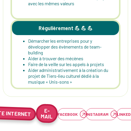
avec les mêmes valeurs
Régulièrement 💪 💪 💪
Démarcher les entreprises pour y
développer des évènements de team-
building
Aider à trouver des mécènes
Faire de la veille sur les appels à projets
Aider administrativement à la création du
projet de Tiers-lieu culturel dédié à la
musique « Unis-sons »
E-
TE INTERNET
FACEBOOK
INSTAGRAM
LINKED
MAIL