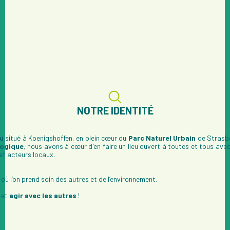
NOTRE IDENTITÉ
eu
situé à Koenigshoffen, en plein cœur du
Parc Naturel Urbain
de Strasbo
logique
, nous avons à cœur d'en faire un lieu ouvert à toutes et tous av
et acteurs locaux.
, où l’on prend soin des autres et de l’environnement.
s
et
agir avec les autres
!