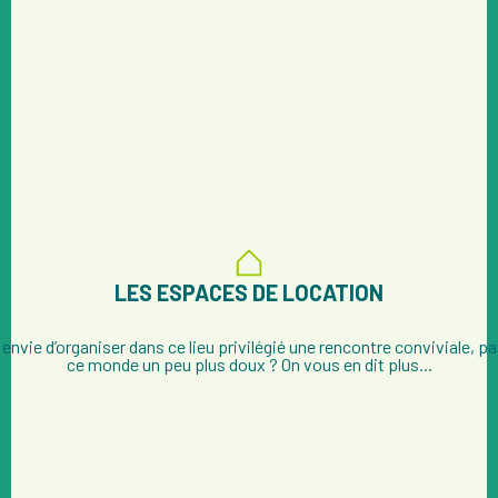
.
LES ESPACES DE LOCATION
envie d’organiser dans ce lieu privilégié une rencontre conviviale, pa
ce monde un peu plus doux ? On vous en dit plus...
un espace de convivialité ou évènementiel