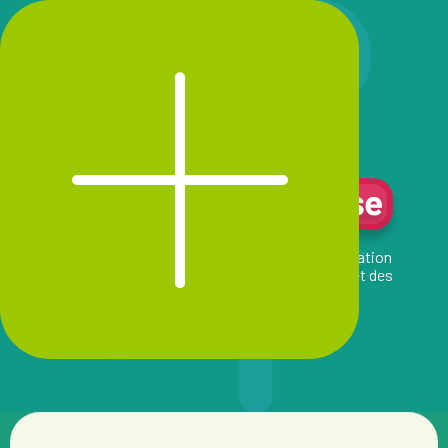
LE TIERS-LIEU
Tour Merveilleuse
La
Venez découvrir ce lieu insolite, sa programmation
vivante et tout ce qui se crée au fil des idées et des
envies collectives !