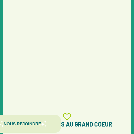
 conviviaux, festifs, créatifs pour nous donner de l’élan et façonner 
qu’on les rêve !
PROPOSER UN ÉVÉNEMENT
RECEVOIR LA NEWS
LES BÉNÉVOLES AU GRAND COEUR
NOUS REJOINDRE