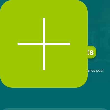
inspirants
Les outils
du Labo !
Retrouvez ici de la documentation, guides et contenus pour
s'informer,
s’engager et passer à l'action !