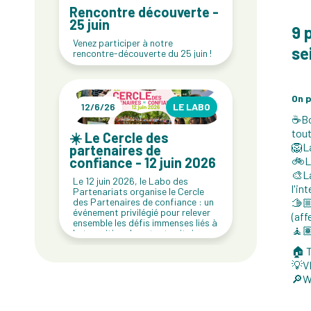
Rencontre découverte -
25 juin
9 
Venez participer à notre
se
rencontre-découverte du 25 juin !
On p
12/6/26
LE LABO
☕Bor
tout
☀️ Le Cercle des
🦁La
partenaires de
🚲La
confiance - 12 juin 2026
🎨La
Le 12 juin 2026, le Labo des
l'in
Partenariats organise le Cercle
🫱🏼
des Partenaires de confiance : un
événement privilégié pour relever
(aff
ensemble les défis immenses liés à
🧘🏽
la transition de notre territoire par
le développement de solutions
🏠 T
ambitieuses.
💡VI
🔎Wi