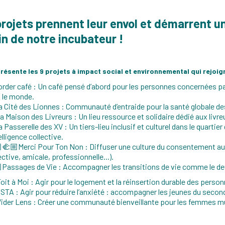
projets prennent leur envol et démarrent
in de notre incubateur !
résente les 9 projets à impact social et environnemental qui rejo
der café : Un café pensé d’abord pour les personnes concernées par
 le monde.
 Cité des Lionnes : Communauté d’entraide pour la santé globale d
 Maison des Livreurs : Un lieu ressource et solidaire dédié aux livreu
 Passerelle des XV : Un tiers-lieu inclusif et culturel dans le quartier 
telligence collective.
‍🫲🏼Merci Pour Ton Non : Diffuser une culture du consentement au 
ective, amicale, professionnelle...).
Passages de Vie : Accompagner les transitions de vie comme le deuil o
oit à Moi : Agir pour le logement et la réinsertion durable des pers
STA : Agir pour réduire l’anxiété : accompagner les jeunes du second
der Lens : Créer une communauté bienveillante pour les femmes mul