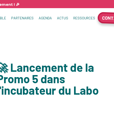
ment ! 🎉
CONT
MBLE
PARTENAIRES
AGENDA
ACTUS
RESSOURCES
LE LABO
🚀 Lancement de la
Promo 5 dans
l'incubateur du Labo
!