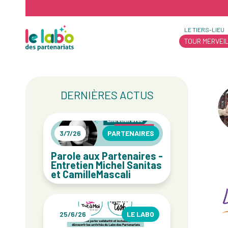
LE TIERS-LIEU
TOUR MERVEI
DERNIÈRES ACTUS
3/7/26
PARTENAIRES
Parole aux Partenaires -
Entretien Michel Sanitas
et CamilleMascali
25/6/26
LE LABO