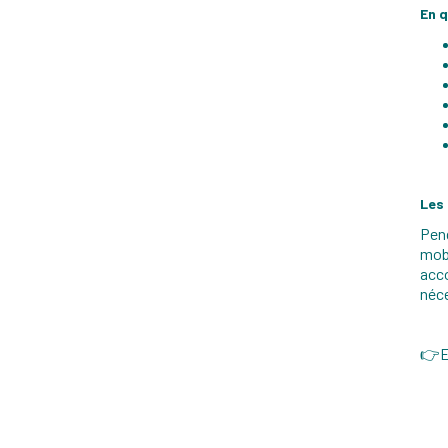
En q
Les
Pend
mobi
acco
néce
👉En