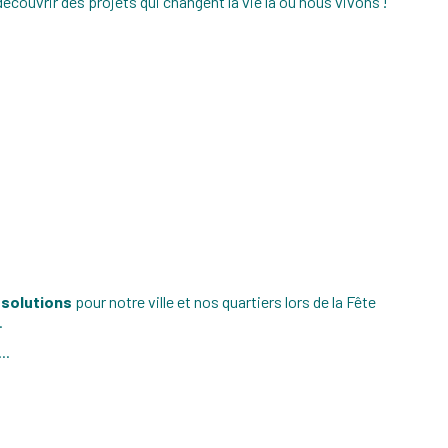
découvrir des projets qui changent la vie là où nous vivons !
 solutions
pour notre ville et nos quartiers lors de la Fête
.
..