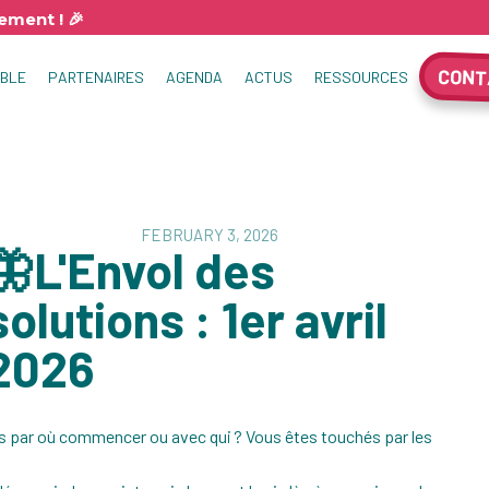
ment ! 🎉
CONT
MBLE
PARTENAIRES
AGENDA
ACTUS
RESSOURCES
LE LABO
FEBRUARY 3, 2026
🦋L'Envol des
solutions : 1er avril
2026
as par où commencer ou avec qui ? Vous êtes touchés par les