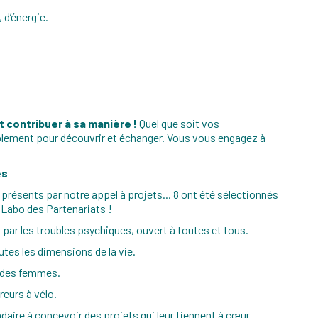
, d’énergie.
.
t contribuer à sa manière !
Quel que soit vos
plement pour découvrir et échanger. Vous vous engagez à
és
 présents par notre appel à projets... 8 ont été sélectionnés
 Labo des Partenariats !
par les troubles psychiques, ouvert à toutes et tous.
tes les dimensions de la vie.
e des femmes.
reurs à vélo.
daire à concevoir des projets qui leur tiennent à cœur.