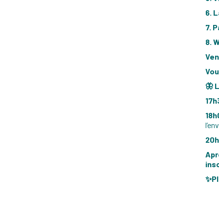
6. 
7. 
8. 
Ven
Vou
🦋 
17h
18h
l’en
20h
Apr
insc
✨Pl