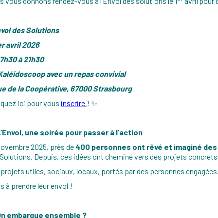
 vous donnons rendez-vous à l’Envol des solutions le 1
avril pour 
nvol des Solutions
er avril 2026
17h30 à 21h30
Kaléidoscoop avec un repas convivial
ue de la Coopérative, 67000 Strasbourg
quez ici pour vous
inscrire
! ✨
L’Envol, une soirée pour passer à l’action
novembre 2025, près de
400 personnes ont rêvé et imaginé des
Solutions. Depuis, ces idées ont cheminé vers des projets concrets
projets utiles, sociaux, locaux, portés par des personnes engagées.
s à prendre leur envol !
On embarque ensemble ?