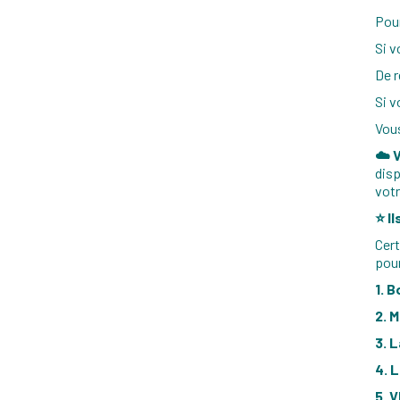
Pour
Si v
De r
Si v
Vous
☁️ 
disp
votr
⭐ I
Cert
pour
1. 
2. 
3. 
4. 
5. 