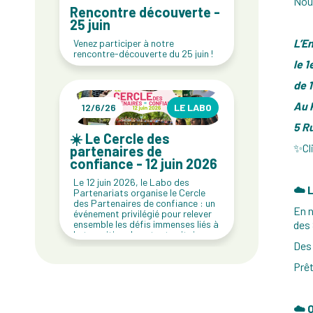
Nous
Rencontre découverte -
25 juin
L’E
Venez participer à notre
rencontre-découverte du 25 juin !
le 1
de 
Au 
12/6/26
LE LABO
5 R
☀️ Le Cercle des
✨Cli
partenaires de
confiance - 12 juin 2026
Le 12 juin 2026, le Labo des
☁️ 
Partenariats organise le Cercle
des Partenaires de confiance : un
En 
événement privilégié pour relever
ensemble les défis immenses liés à
des 
la transition de notre territoire par
le développement de solutions
Des 
ambitieuses.
Prêt
☁️ 