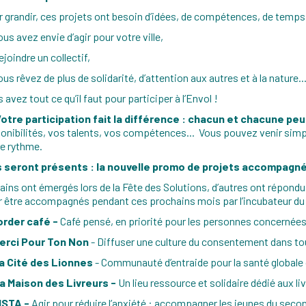
 grandir, ces projets ont besoin d’idées, de compétences, de temps
ous avez envie d’agir pour votre ville,
ejoindre un collectif,
ous rêvez de plus de solidarité, d’attention aux autres et à la nature..
 avez tout ce qu’il faut pour participer à l’Envol !
Votre participation fait la différence : chacun et chacune peu
onibilités, vos talents, vos compétences... Vous pouvez venir sim
e rythme.
ls seront présents : la nouvelle promo de projets accompagn
ains ont émergés lors de la Fête des Solutions, d’autres ont répondu
 être accompagnés pendant ces prochains mois par l’incubateur du
Border café -
Café pensé, en priorité pour les personnes concernées 
Merci Pour Ton Non
- Diffuser une culture du consentement dans tou
La Cité des Lionnes
- Communauté d’entraide pour la santé global
La Maison des Livreurs -
Un lieu ressource et solidaire dédié aux liv
VISTA -
Agir pour réduire l’anxiété : accompagner les jeunes du secon