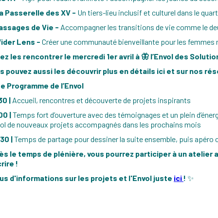
La Passerelle des XV -
Un tiers-lieu inclusif et culturel dans le quar
Passages de Vie -
Accompagner les transitions de vie comme le deuil 
Wider Lens -
Créer une communauté bienveillante pour les femmes mu
ez les rencontrer le mercredi 1er avril à 🦋 l’Envol des Solutio
s pouvez aussi les découvrir plus en détails ici et sur nos ré
Le Programme de l’Envol
30 |
Accueil, rencontres et découverte de projets inspirants
00 |
Temps fort d’ouverture avec des témoignages et un plein d’énergie
vol de nouveaux projets accompagnés dans les prochains mois
30 |
Temps de partage pour dessiner la suite ensemble, puis apéro c
ès le temps de plénière, vous pourrez participer à un atelier 
rire !
us d'informations sur les projets et l'Envol juste
ici
!
✨